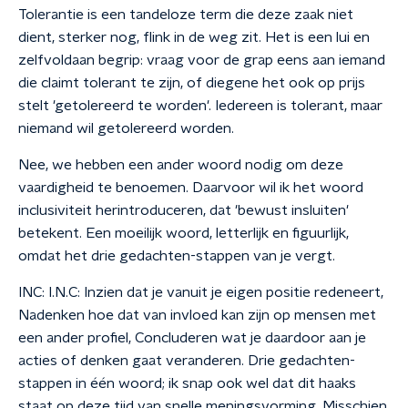
Tolerantie is een tandeloze term die deze zaak niet
dient, sterker nog, flink in de weg zit. Het is een lui en
zelfvoldaan begrip: vraag voor de grap eens aan iemand
die claimt tolerant te zijn, of diegene het ook op prijs
stelt 'getolereerd te worden'. Iedereen is tolerant, maar
niemand wil getolereerd worden.
Nee, we hebben een ander woord nodig om deze
vaardigheid te benoemen. Daarvoor wil ik het woord
inclusiviteit herintroduceren, dat 'bewust insluiten'
betekent. Een moeilijk woord, letterlijk en figuurlijk,
omdat het drie gedachten-stappen van je vergt.
INC: I.N.C: Inzien dat je vanuit je eigen positie redeneert,
Nadenken hoe dat van invloed kan zijn op mensen met
een ander profiel, Concluderen wat je daardoor aan je
acties of denken gaat veranderen. Drie gedachten-
stappen in één woord; ik snap ook wel dat dit haaks
staat op deze tijd van snelle meningsvorming. Misschien