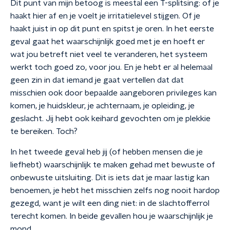
Dit punt van mijn betoog is meestal een T-splitsing: of je
haakt hier af en je voelt je irritatielevel stijgen. Of je
haakt juist in op dit punt en spitst je oren. In het eerste
geval gaat het waarschijnlijk goed met je en hoeft er
wat jou betreft niet veel te veranderen, het systeem
werkt toch goed zo, voor jou. En je hebt er al helemaal
geen zin in dat iemand je gaat vertellen dat dat
misschien ook door bepaalde aangeboren privileges kan
komen, je huidskleur, je achternaam, je opleiding, je
geslacht. Jij hebt ook keihard gevochten om je plekkie
te bereiken. Toch?
In het tweede geval heb jij (of hebben mensen die je
liefhebt) waarschijnlijk te maken gehad met bewuste of
onbewuste uitsluiting. Dit is iets dat je maar lastig kan
benoemen, je hebt het misschien zelfs nog nooit hardop
gezegd, want je wilt een ding niet: in de slachtofferrol
terecht komen. In beide gevallen hou je waarschijnlijk je
mond.