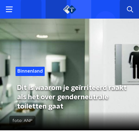
Binnenland
Dit is waarom je geïrriteerd raakt
als het over genderneutrale
toiletten gaat
foto:
ANP