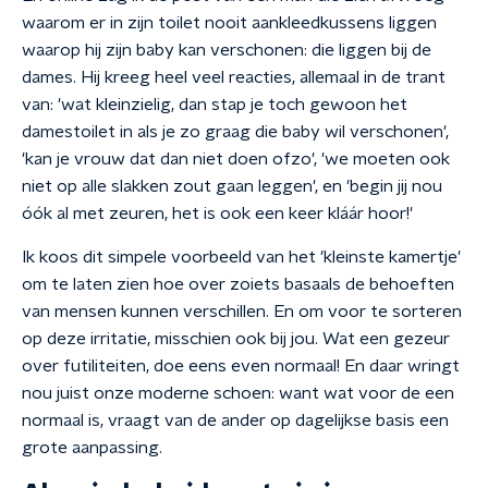
waarom er in zijn toilet nooit aankleedkussens liggen
waarop hij zijn baby kan verschonen: die liggen bij de
dames. Hij kreeg heel veel reacties, allemaal in de trant
van: 'wat kleinzielig, dan stap je toch gewoon het
damestoilet in als je zo graag die baby wil verschonen',
'kan je vrouw dat dan niet doen ofzo', 'we moeten ook
niet op alle slakken zout gaan leggen', en 'begin jij nou
óók al met zeuren, het is ook een keer kláár hoor!'
Ik koos dit simpele voorbeeld van het 'kleinste kamertje'
om te laten zien hoe over zoiets basaals de behoeften
van mensen kunnen verschillen. En om voor te sorteren
op deze irritatie, misschien ook bij jou. Wat een gezeur
over futiliteiten, doe eens even normaal! En daar wringt
nou juist onze moderne schoen: want wat voor de een
normaal is, vraagt van de ander op dagelijkse basis een
grote aanpassing.