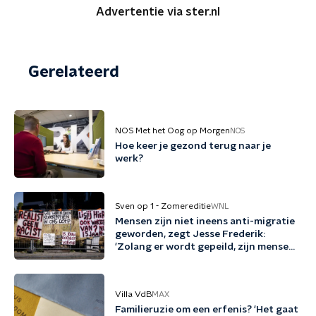
Advertentie via ster.nl
Gerelateerd
NOS Met het Oog op Morgen
NOS
Hoe keer je gezond terug naar je
werk?
Sven op 1 - Zomereditie
WNL
Mensen zijn niet ineens anti-migratie
geworden, zegt Jesse Frederik:
'Zolang er wordt gepeild, zijn mensen
tegen migratie'
Villa VdB
MAX
Familieruzie om een erfenis? 'Het gaat