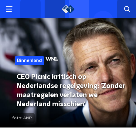
Binnenland
CEO Picnic kritisch op
Nederlandse regelgeving: 'Zonder
maatregelen verlaten we
Nederland misschien'
foto:
ANP