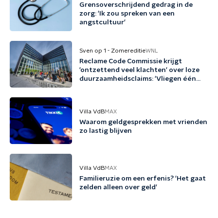
Grensoverschrijdend gedrag in de
zorg: 'Ik zou spreken van een
angstcultuur'
Sven op 1 - Zomereditie
WNL
Reclame Code Commissie krijgt
'ontzettend veel klachten' over loze
duurzaamheidsclaims: 'Vliegen één
keer per jaar met biobrandstof'
Villa VdB
MAX
Waarom geldgesprekken met vrienden
zo lastig blijven
Villa VdB
MAX
Familieruzie om een erfenis? 'Het gaat
zelden alleen over geld'