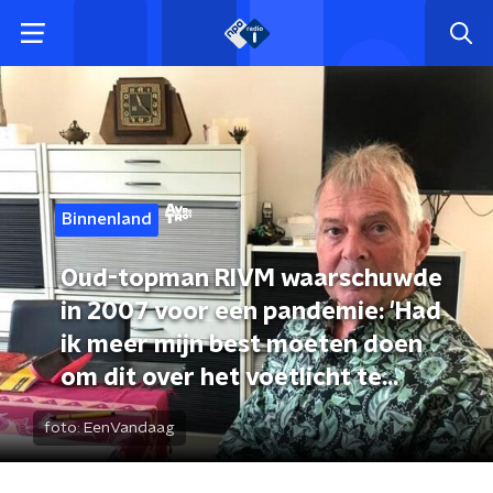
Binnenland
Oud-topman RIVM waarschuwde
in 2007 voor een pandemie: 'Had
ik meer mijn best moeten doen
om dit over het voetlicht te
krijgen?
foto:
EenVandaag