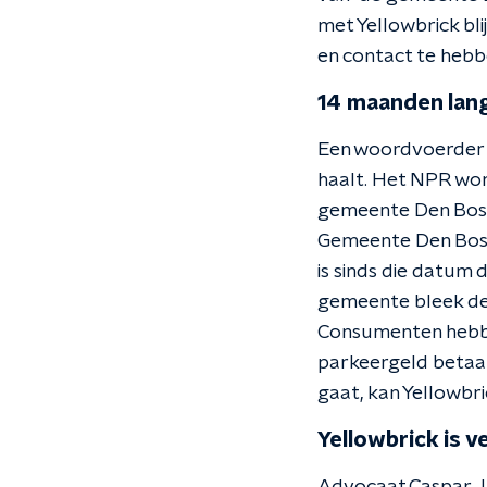
met Yellowbrick bli
en contact te hebb
14 maanden lang
Een woordvoerder z
haalt. Het NPR wor
gemeente Den Bosch
Gemeente Den Bosch
is sinds die datum 
gemeente bleek de v
Consumenten hebben
parkeergeld betaa
gaat, kan Yellowbri
Yellowbrick is 