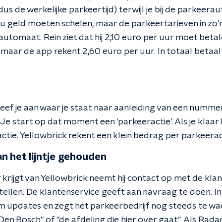
dus de werkelijke parkeertijd) terwijl je bij de parkeer
ou geld moeten schelen, maar de parkeertarieven in zo
automaat. Rein ziet dat hij 2,10 euro per uur moet beta
aar de app rekent 2,60 euro per uur. In totaal betaalt
eef je aan waar je staat naar aanleiding van een numme
e start op dat moment een 'parkeeractie'. Als je klaar
ctie. Yellowbrick rekent een klein bedrag per parkeerac
n het lijntje gehouden
 krijgt van Yellowbrick neemt hij contact op met de kla
stellen. De klantenservice geeft aan navraag te doen. 
 om updates en zegt het parkeerbedrijf nog steeds te wa
en Bosch" of "de afdeling die hier over gaat". Als Rad