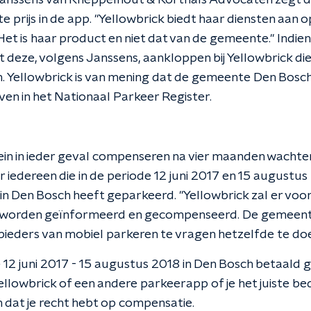
anssens van Kneppelhout & Korthals Advocaten zegt d
e prijs in de app. "Yellowbrick biedt haar diensten aan o
t is haar product en niet dat van de gemeente." Indien 
 deze, volgens Janssens, aankloppen bij Yellowbrick die
 Yellowbrick is van mening dat de gemeente Den Bosch 
even in het Nationaal Parkeer Register.
ein in ieder geval compenseren na vier maanden wachte
r iedereen die in de periode 12 juni 2017 en 15 augustus
in Den Bosch heeft geparkeerd. "Yellowbrick zal er voor
n worden geïnformeerd en gecompenseerd. De gemeen
ieders van mobiel parkeren te vragen hetzelfde te doe
de 12 juni 2017 - 15 augustus 2018 in Den Bosch betaald
ellowbrick of een andere parkeerapp of je het juiste b
n dat je recht hebt op compensatie.