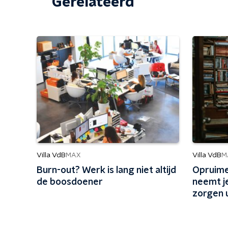
Gerelateerd
Villa VdB
Villa VdB
MAX
M
Burn-out? Werk is lang niet altijd
Opruime
de boosdoener
neemt j
zorgen 