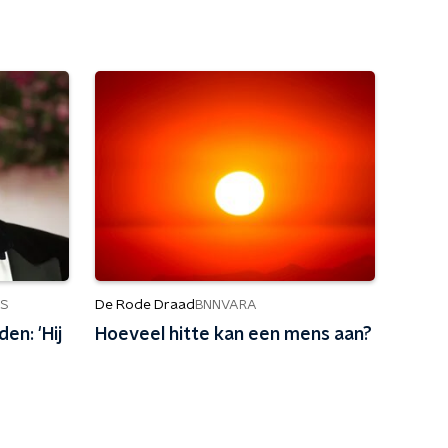
De Rode Draad
S
BNNVARA
en: 'Hij
Hoeveel hitte kan een mens aan?