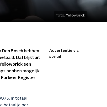
foto:
Yellowbrick
Advertentie via
in Den Bosch hebben
ster.nl
aald. Dat blijkt uit
Yellowbrick een
ps hebben mogelijk
l Parkeer Register
3075. In totaal
e betaal je per