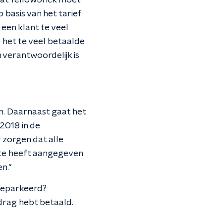
at Yellowbrick moet
p basis van het tarief
een klant te veel
 het te veel betaalde
verantwoordelijk is
n. Daarnaast gaat het
 2018 in de
 zorgen dat alle
te heeft aangegeven
n."
 geparkeerd?
edrag hebt betaald.