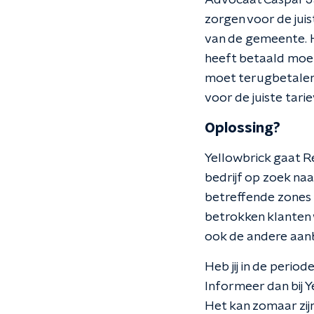
Advocaat Caspar J
zorgen voor de juist
van de gemeente. He
heeft betaald moet
moet terugbetalen.
voor de juiste tari
Oplossing?
Yellowbrick gaat R
bedrijf op zoek naa
betreffende zones 
betrokken klante
ook de andere aanb
Heb jij in de perio
Informeer dan bij Y
Het kan zomaar zij