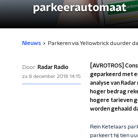
parkeerautomaat
Nieuws
Parkeren via Yellowbrick duurder 
[AVROTROS] Consum
Door:
Radar Radio
geparkeerd met een
za 8 december 2018
14:15
analyse van Radar
hoger bedrag rek
hogere tarieven ge
worden gehaald da
Rein Ketelaars park
parkeert hij tien u