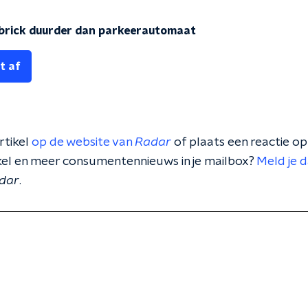
wbrick duurder dan parkeerautomaat
t af
rtikel
op de website van
Radar
of plaats een reactie o
tikel en meer consumentennieuws in je mailbox?
Meld je 
dar
.