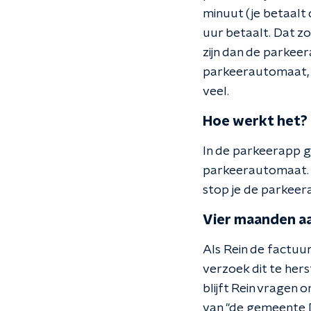
minuut (je betaalt 
uur betaalt. Dat z
zijn dan de parkeer
parkeerautomaat, m
veel.
Hoe werkt het?
In de parkeerapp g
parkeerautomaat. J
stop je de parkeera
Vier maanden aa
Als Rein de factuur
verzoek dit te her
blijft Rein vragen
van "de gemeente D