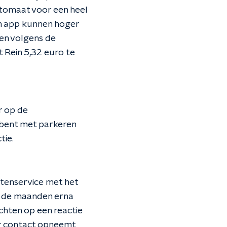
automaat voor een heel
'n app kunnen hoger
len volgens de
 Rein 5,32 euro te
r op de
 bent met parkeren
tie.
ntenservice met het
In de maanden erna
chten op een reactie
ar contact opneemt