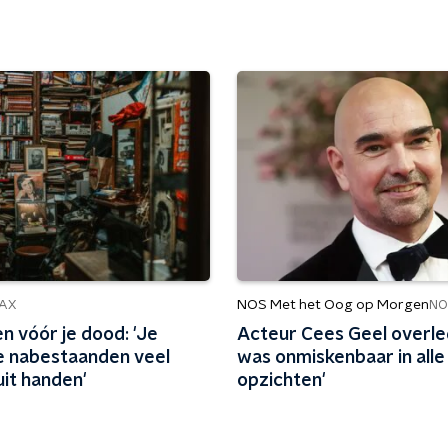
NOS Met het Oog op Morgen
AX
NO
n vóór je dood: 'Je
Acteur Cees Geel overled
e nabestaanden veel
was onmiskenbaar in alle
uit handen'
opzichten'