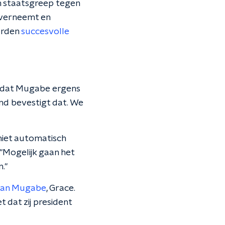
en staatsgreep tegen
overneemt en
orden
succesvolle
er dat Mugabe ergens
nd bevestigt dat. We
 niet automatisch
"Mogelijk gaan het
."
van Mugabe
, Grace.
et dat zij president