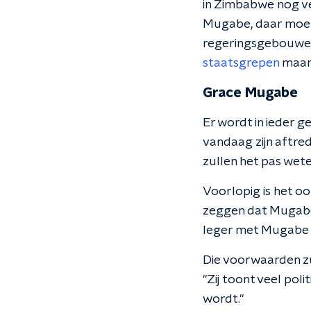
in Zimbabwe nog vee
Mugabe, daar moet 
regeringsgebouwen
staatsgrepen
maar 
Grace Mugabe
Er wordt in ieder 
vandaag zijn aftre
zullen het pas weten
Voorlopig is het oo
zeggen dat Mugabe 
leger met Mugabe o
Die voorwaarden z
"Zij toont veel polit
wordt."