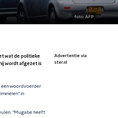
foto:
AFP
Advertentie via
t wat de politieke
ster.nl
hij wordt afgezet is
ei een woordvoerder
iminelen" in
eulen. "Mugabe heeft