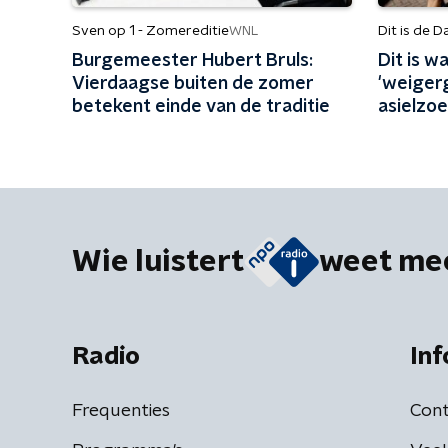
Sven op 1 - Zomereditie
Dit is de D
WNL
Burgemeester Hubert Bruls:
Dit is 
Vierdaagse buiten de zomer
'weiger
betekent einde van de traditie
asielzo
Wie luistert
weet me
Radio
Inf
Frequenties
Cont