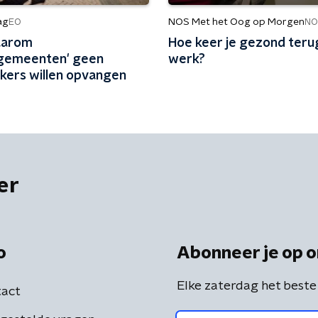
ag
NOS Met het Oog op Morgen
EO
NO
waarom
Hoe keer je gezond terug
gemeenten' geen
werk?
ekers willen opvangen
er
o
Abonneer je op o
Elke zaterdag het beste
act