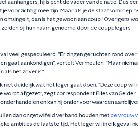
l aanhangers, hij is echt de vader van de natie. Dus e
je voorzichtig mee zijn. Maar als je de staatsomroep 
 omsingelt, dan is het gewoon een coup." Overigens w
zelden bij hun naam genoemd door de coupplegers.
geval veel gespeculeerd. "Er zingen geruchten rond ov
den gaat aankondigen", vertelt Vermeulen. "Maar niema
 als het zover is."
k niet duidelijk wat het leger gaat doen. "Deze coup wil
wordt afgezet", zegt correspondent Elles van Gelder. 
nderhandelen en kan hij onder voorwaarden aanblijven
ullen dan ongetwijfeld verband houden met
de vrouw 
ieke ambities de laatste tijd. Het leger wil in elk geval ni