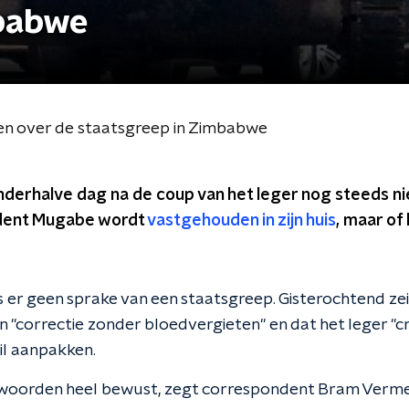
mbabwe
en over de staatsgreep in Zimbabwe
erhalve dag na de coup van het leger nog steeds nie
sident Mugabe wordt
vastgehouden in zijn huis
, maar of 
is er geen sprake van een staatsgreep. Gisterochtend z
 "correctie zonder bloedvergieten" en dat het leger "cr
il aanpakken.
ie woorden heel bewust, zegt correspondent Bram Verm