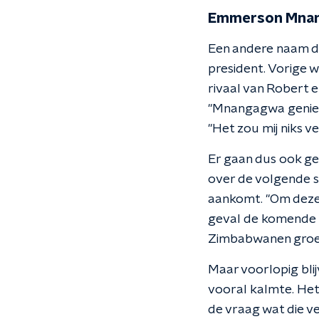
Emmerson Mna
Een andere naam d
president. Vorige 
rivaal van Robert e
"Mnangagwa geniet 
"Het zou mij niks v
Er gaan dus ook g
over de volgende s
aankomt. "Om deze 
geval de komende d
Zimbabwanen groei
Maar voorlopig bli
vooral kalmte. Het
de vraag wat die v