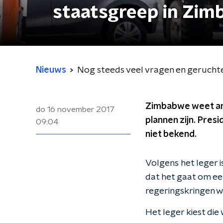
staatsgreep in Zi
Nieuws
Nog steeds veel vragen en gerucht
Zimbabwe weet and
do 16 november 2017
plannen zijn. Pre
09:04
niet bekend.
Volgens het leger 
dat het gaat om een
regeringskringen w
Het leger kiest d