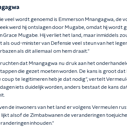
ngagwa
ie veel wordt genoemd is Emmerson Mnangagwa, de vo
week werd hij ontslagen door Mugabe, omdat hij wordt g
n Grace Mugabe. Hij verliet het land, maar inmiddels zou 
als oud-minister van Defensie veel steun van het leger
erbazen als dit allemaal om hem draait."
eruchten dat Mnangagwa nu druk aan het onderhandel
tappen die gezet moeten worden. De kans is groot dat 
coup te legitimeren heb je dat nodig", vertelt Vermeule
agen iets duidelijk worden, anders bestaat de kans dat
t.
jven de inwoners van het land er volgens Vermeulen rust
 lijkt alsof de Zimbabwanen de veranderingen toejuichen
eranderingen inhouden."