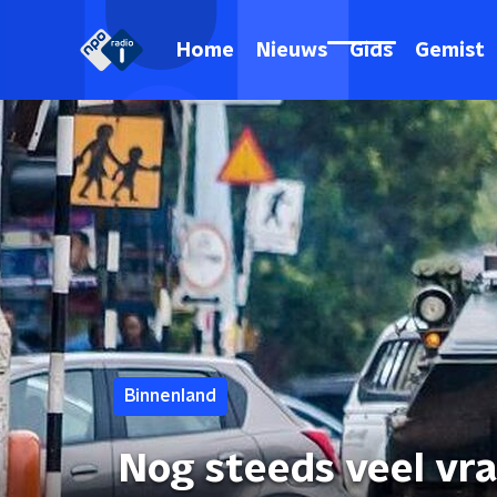
Home
Nieuws
Gids
Gemist
Binnenland
Nog steeds veel vr