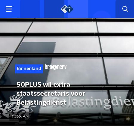
Binnenland
50PLUS wil extra
staatssecretaris voor
Belastingdienst
foto:
ANP