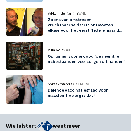
WNL In de Kantine
WNL
Zoons van omstreden
vruchtbaarheidsarts ontmoeten
elkaar voor het eerst: 'Iedere maand
familie erbij'
Villa VdB
MAX
Opruimen vóór je dood: 'Je neemt je
nabestaanden veel zorgen uit handen'
Spraakmakers
KRO-NCRV
Dalende vaccinatiegraad voor
mazelen: hoe erg is dat?
Wie luistert
weet meer