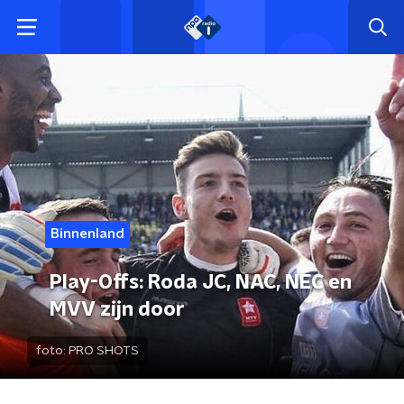
Binnenland
Play-Offs: Roda JC, NAC, NEC en
MVV zijn door
foto:
PRO SHOTS