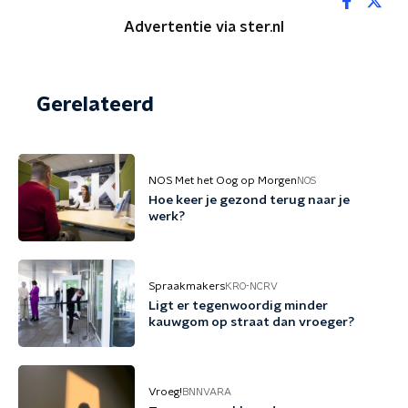
Advertentie via ster.nl
Gerelateerd
NOS Met het Oog op Morgen
NOS
Hoe keer je gezond terug naar je
werk?
Spraakmakers
KRO-NCRV
Ligt er tegenwoordig minder
kauwgom op straat dan vroeger?
Vroeg!
BNNVARA