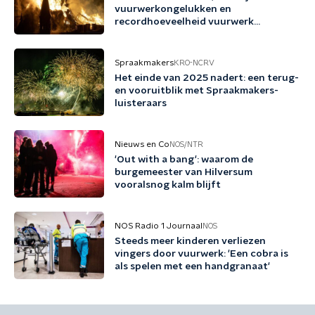
vuurwerkongelukken en
recordhoeveelheid vuurwerk
verkocht
Spraakmakers
KRO-NCRV
Het einde van 2025 nadert: een terug-
en vooruitblik met Spraakmakers-
luisteraars
Nieuws en Co
NOS/NTR
'Out with a bang': waarom de
burgemeester van Hilversum
vooralsnog kalm blijft
NOS Radio 1 Journaal
NOS
Steeds meer kinderen verliezen
vingers door vuurwerk: 'Een cobra is
als spelen met een handgranaat'