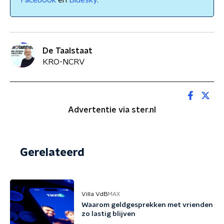
Facebook
en
Bluesky
.
De Taalstaat
KRO-NCRV
Advertentie via ster.nl
Gerelateerd
Villa VdB
MAX
Waarom geldgesprekken met vrienden
zo lastig blijven