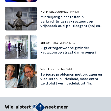
Het Misdaadbureau
PowNed
Minderjarig slachtoffer in
verkrachtingszaak reageert op
vrijspraak oud-politieagent (45) en
vriend (48)
Spraakmakers
KRO-NCRV
Ligt er tegenwoordig minder
kauwgom op straat dan vroeger?
WNL In de Kantine
WNL
Serieuze problemen met bruggen en
viaducten in Friesland, maar extra
geld blijft vermoedelijk uit: 'In
Friesland kunnen we niet nog een
jaartje wachten'
Wie luistert
weet meer