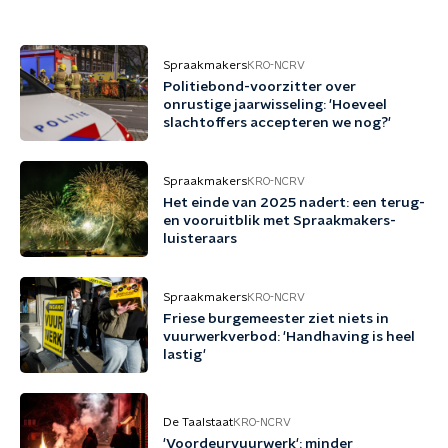
Spraakmakers
KRO-NCRV
Politiebond-voorzitter over
onrustige jaarwisseling: 'Hoeveel
slachtoffers accepteren we nog?'
Spraakmakers
KRO-NCRV
Het einde van 2025 nadert: een terug-
en vooruitblik met Spraakmakers-
luisteraars
Spraakmakers
KRO-NCRV
Friese burgemeester ziet niets in
vuurwerkverbod: 'Handhaving is heel
lastig'
De Taalstaat
KRO-NCRV
'Voordeurvuurwerk': minder