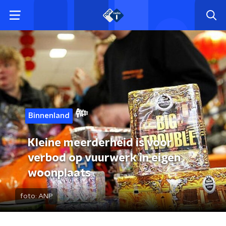
Binnenland
Kleine meerderheid is voor
verbod op vuurwerk in eigen
woonplaats
foto:
ANP