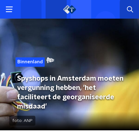
Binnenland
Spyshops in Amsterdam moeten
vergunning hebben, 'het
faciliteert de georganiseerde
misdaad'
foto:
ANP