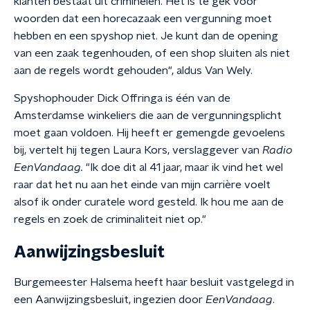
klanten bestaat uit criminelen. Het is te gek voor
woorden dat een horecazaak een vergunning moet
hebben en een spyshop niet. Je kunt dan de opening
van een zaak tegenhouden, of een shop sluiten als niet
aan de regels wordt gehouden", aldus Van Wely.
Spyshophouder Dick Offringa is één van de
Amsterdamse winkeliers die aan de vergunningsplicht
moet gaan voldoen. Hij heeft er gemengde gevoelens
bij, vertelt hij tegen Laura Kors, verslaggever van
Radio
EenVandaag.
"Ik doe dit al 41 jaar, maar ik vind het wel
raar dat het nu aan het einde van mijn carrière voelt
alsof ik onder curatele word gesteld. Ik hou me aan de
regels en zoek de criminaliteit niet op."
Aanwijzingsbesluit
Burgemeester Halsema heeft haar besluit vastgelegd in
een Aanwijzingsbesluit, ingezien door
EenVandaag
.