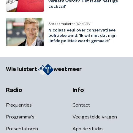
verliefd wordt? 'Het is een heftige
cocktail'
Spraakmakers
KRO-NCRV
Nicolaas Veul over conservatieve
politieke wind: 'Ik wil niet dat mijn
liefde politiek wordt gemaakt'
Wie luistert
weet meer
Radio
Info
Frequenties
Contact
Programma's
Veelgestelde vragen
Presentatoren
App de studio