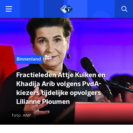
Binnenland
Fractieleden Attje Kuiken en
Khadija Arib volgens PvdA-
kiezers tijdelijke opvolgers
Lilianne Ploumen
foto:
ANP