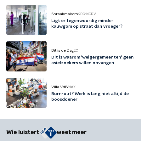
Spraakmakers
KRO-NCRV
Ligt er tegenwoordig minder
kauwgom op straat dan vroeger?
Dit is de Dag
EO
Dit is waarom 'weigergemeenten' geen
asielzoekers willen opvangen
Villa VdB
MAX
Burn-out? Werk is lang niet altijd de
boosdoener
Wie luistert
weet meer