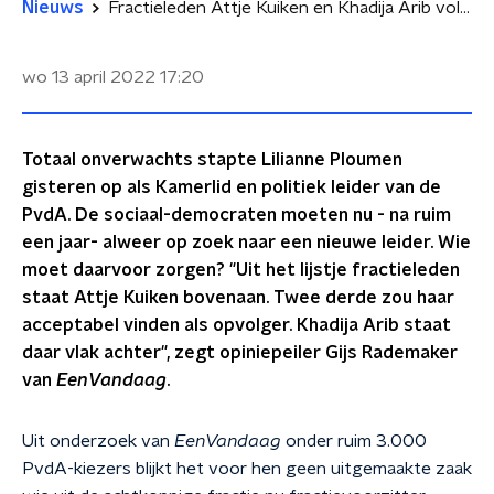
Nieuws
Fractieleden Attje Kuiken en Khadija Arib volgens PvdA-kiezers tijdelijke opvolgers Lilianne Ploumen
wo 13 april 2022
17:20
Totaal onverwachts stapte Lilianne Ploumen
gisteren op als Kamerlid en politiek leider van de
PvdA. De sociaal-democraten moeten nu - na ruim
een jaar- alweer op zoek naar een nieuwe leider. Wie
moet daarvoor zorgen? "Uit het lijstje fractieleden
staat Attje Kuiken bovenaan. Twee derde zou haar
acceptabel vinden als opvolger. Khadija Arib staat
daar vlak achter", zegt opiniepeiler Gijs Rademaker
van
EenVandaag
.
Uit onderzoek van
EenVandaag
onder ruim 3.000
PvdA-kiezers blijkt het voor hen geen uitgemaakte zaak