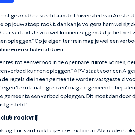
ocent gezondheidsrecht aan de Universiteit van Amster
 op jouw stoep rookt, dan kan je volgens hem weinig do
baar verbod. Je zou wel kunnen zeggen dat je het niet w
en opleggen." Op je eigen terrrein mag je wel een verb
huizen en scholen al doen.
tes tot een verbod in de openbare ruimte komen, denk
en verbod kunnen opleggen." APV staat voor een Algem
ijn de regels die in een gemeente worden vastgesteld v
r eigen 'territoriale grenzen' mag de gemeente bepalen
e gemeente een verbod opleggen. Dit moet dan door
astgesteld."
club rookvrij
og Luc van Lonkhuijzen zet zich in om Abcoude rookvrij