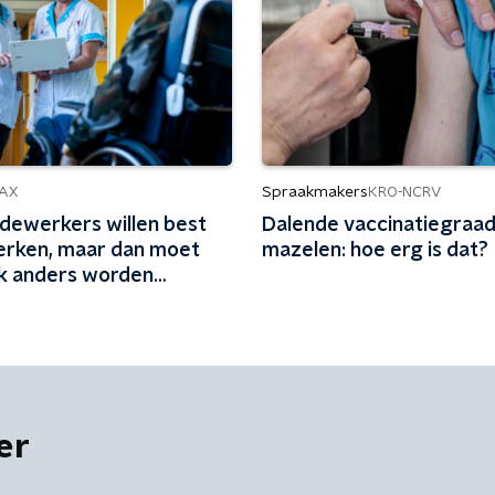
Spraakmakers
AX
KRO-NCRV
ewerkers willen best
Dalende vaccinatiegraad
rken, maar dan moet
mazelen: hoe erg is dat?
k anders worden
t
er