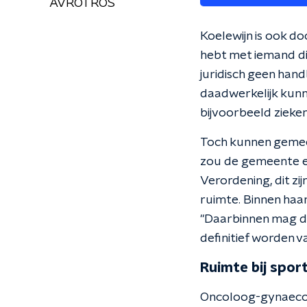
AVROTROS
Koelewijn is ook d
hebt met iemand die
juridisch geen hand
daadwerkelijk kunn
bijvoorbeeld zieken
Toch kunnen gemeen
zou de gemeente e
Verordening, dit z
ruimte. Binnen haa
"Daarbinnen mag d
definitief worden v
Ruimte bij sport
Oncoloog-gynaecolo