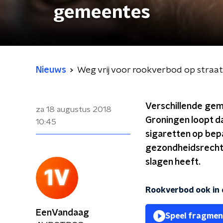
gemeentes
Nieuws
Weg vrij voor rookverbod op straa
Verschillende gem
za 18 augustus 2018
Groningen loopt d
10:45
sigaretten op bep
gezondheidsrecht-a
slagen heeft.
Rookverbod ook in 
EenVandaag
Speel fragmen