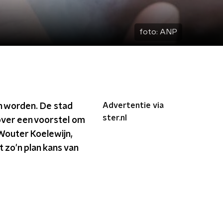
foto:
ANP
Advertentie via
n worden. De stad
ster.nl
ver een voorstel om
Wouter Koelewijn,
 zo'n plan kans van