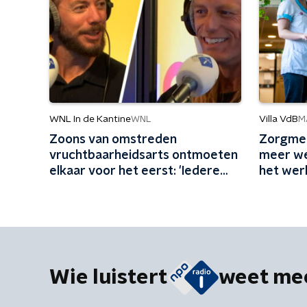
WNL In de Kantine
Villa VdB
WNL
M
Zoons van omstreden
Zorgmed
vruchtbaarheidsarts ontmoeten
meer we
elkaar voor het eerst: 'Iedere
het wer
maand familie erbij'
ingerich
Wie luistert
weet me