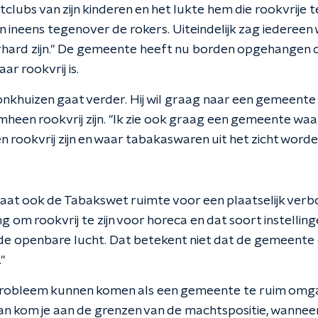
lubs van zijn kinderen en het lukte hem die rookvrije te
n ineens tegenover de rokers. Uiteindelijk zag iedereen 
hard zijn." De gemeente heeft nu borden opgehangen 
r rookvrij is.
Lonkhuizen gaat verder. Hij wil graag naar een gemeente
heen rookvrij zijn. "Ik zie ook graag een gemeente waa
 rookvrij zijn en waar tabakaswaren uit het zicht worde
laat ook de Tabakswet ruimte voor een plaatselijk ver
ng om rookvrij te zijn voor horeca en dat soort instelli
de openbare lucht. Dat betekent niet dat de gemeente 
"
probleem kunnen komen als een gemeente te ruim omgaa
an kom je aan de grenzen van de machtspositie, wannee