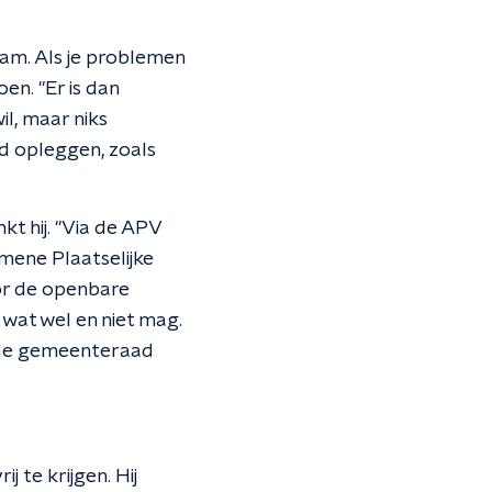
dam. Als je problemen
en. "Er is dan
il, maar niks
od opleggen, zoals
t hij. "Via de APV
ene Plaatselijke
oor de openbare
 wat wel en niet mag.
 de gemeenteraad
 te krijgen. Hij