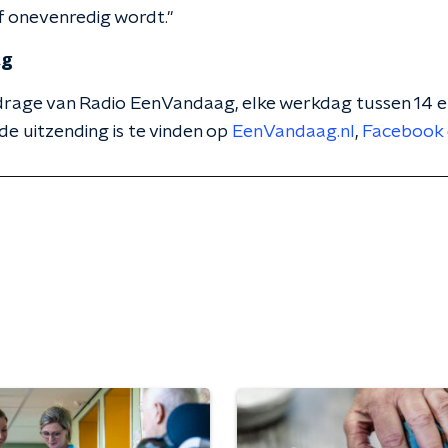
f onevenredig wordt."
ag
 bijdrage van Radio EenVandaag, elke werkdag tussen 14 
de uitzending is te vinden op
EenVandaag.nl
,
Facebook