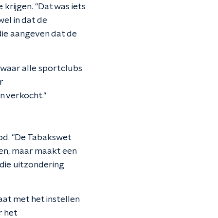
 krijgen. "Dat was iets
wel in dat de
die aangeven dat de
 waar alle sportclubs
r
n verkocht."
bod. "De Tabakswet
ngen, maar maakt een
die uitzondering
t met het instellen
r het