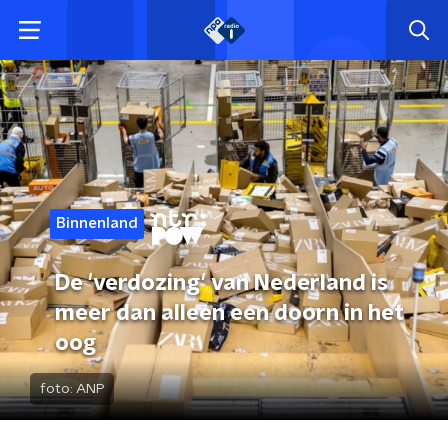
Binnenland
De 'verdozing' van Nederland is
meer dan alleen een doorn in het
oog
foto:
ANP