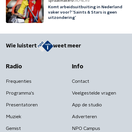
Spraakmakers
KRO-NCRV
Komt arbeidsuitbuiting in Nederland
vaker voor? 'Saints & Stars is geen
uitzondering'
Wie luistert
weet meer
Radio
Info
Frequenties
Contact
Programma's
Veelgestelde vragen
Presentatoren
App de studio
Muziek
Adverteren
Gemist
NPO Campus