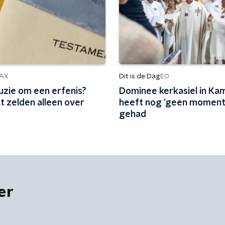
Dit is de Dag
AX
EO
uzie om een erfenis?
Dominee kerkasiel in Ka
t zelden alleen over
heeft nog 'geen moment'
gehad
er