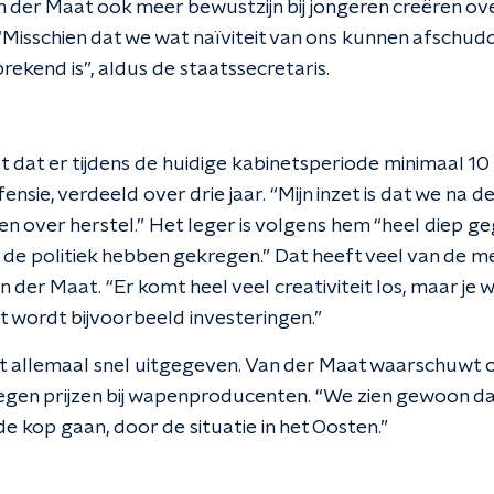
van der Maat ook meer bewustzijn bij jongeren creëren ov
“Misschien dat we wat naïviteit van ons kunnen afschudd
prekend is”, aldus de staatssecretaris.
 dat er tijdens de huidige kabinetsperiode minimaal 10
nsie, verdeeld over drie jaar. “Mijn inzet is dat we na 
n over herstel.” Het leger is volgens hem “heel diep geg
n de politiek hebben gekregen.” Dat heeft veel van de
 der Maat. “Er komt heel veel creativiteit los, maar je w
kt wordt bijvoorbeeld investeringen.”
niet allemaal snel uitgegeven. Van der Maat waarschuwt 
tegen prijzen bij wapenproducenten. “We zien gewoon d
 de kop gaan, door de situatie in het Oosten.”