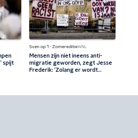
Sven op 1 - Zomereditie
WNL
mpen
Mensen zijn niet ineens anti-
 spijt
migratie geworden, zegt Jesse
Frederik: 'Zolang er wordt
gepeild, zijn mensen tegen
migratie'