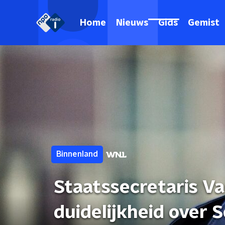
Home
Nieuws
Gids
Gemist
Binnenland
Staatssecretaris V
duidelijkheid over 