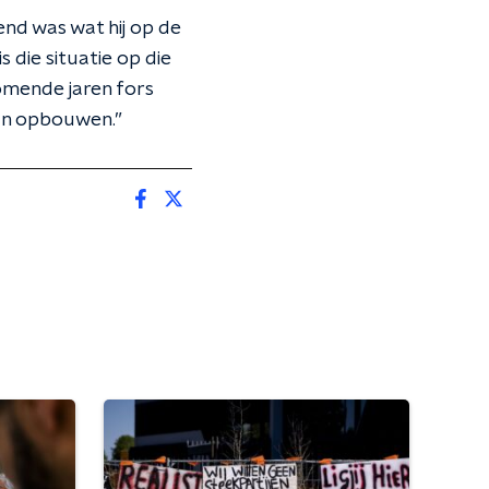
end was wat hij op de
 die situatie op die
komende jaren fors
aan opbouwen.”