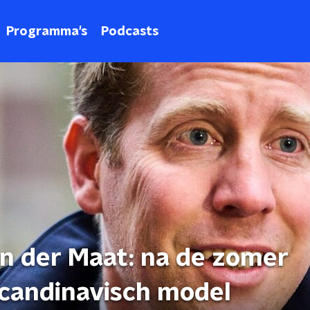
Programma's
Podcasts
an der Maat: na de zomer
Scandinavisch model