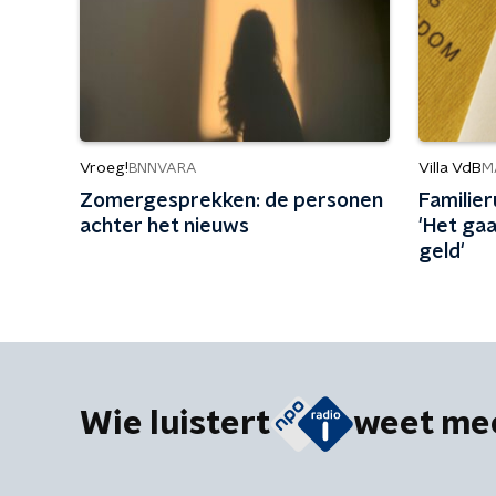
Vroeg!
Villa VdB
BNNVARA
M
Zomergesprekken: de personen
Familier
achter het nieuws
'Het gaa
geld'
Wie luistert
weet me