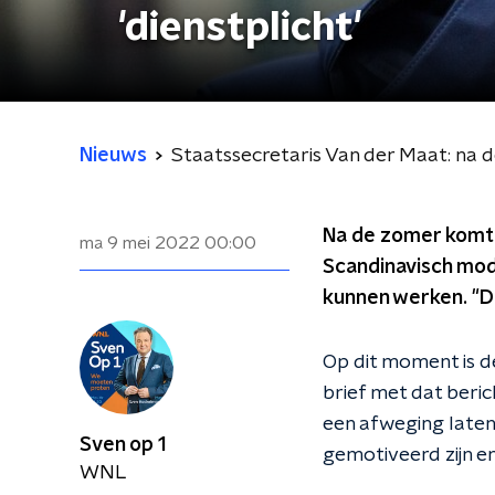
'dienstplicht'
Nieuws
Staatssecretaris Van der Maat: na d
Na de zomer komt e
ma 9 mei 2022
00:00
Scandinavisch mod
kunnen werken. "D
Op dit moment is d
brief met dat beri
een afweging laten 
Sven op 1
gemotiveerd zijn en
WNL