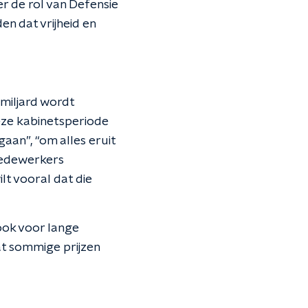
er de rol van Defensie
en dat vrijheid en
 miljard wordt
deze kabinetsperiode
aan”, “om alles eruit
 medewerkers
ilt vooral dat die
ook voor lange
at sommige prijzen