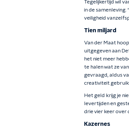
Tegelijkertijd wil 
in de samenleving. 
veiligheid vanzelfs
Tien miljard
Van der Maat hoopt
uitgegeven aan Defe
het niet meer hebbe
te halen wat ze va
gevraagd, aldus van
creativiteit gebrui
Het geld krijg je 
levertijden en ges
drie vier keer over
Kazernes