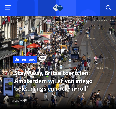
Binnenland
Stay Away, Britse toeristen:
Amsterdam wil af van imago
'seks, drugs en rock-'n-roll'
foto:
ANP