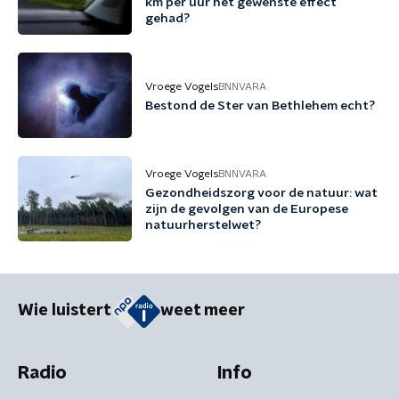
km per uur het gewenste effect
gehad?
Vroege Vogels
BNNVARA
Bestond de Ster van Bethlehem echt?
Vroege Vogels
BNNVARA
Gezondheidszorg voor de natuur: wat
zijn de gevolgen van de Europese
natuurherstelwet?
Wie luistert
weet meer
Radio
Info