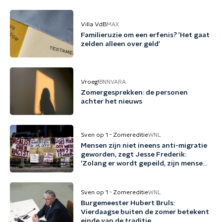
Villa VdB
MAX
Familieruzie om een erfenis? 'Het gaat
zelden alleen over geld'
Vroeg!
BNNVARA
Zomergesprekken: de personen
achter het nieuws
Sven op 1 - Zomereditie
WNL
Mensen zijn niet ineens anti-migratie
geworden, zegt Jesse Frederik:
'Zolang er wordt gepeild, zijn mensen
tegen migratie'
Sven op 1 - Zomereditie
WNL
Burgemeester Hubert Bruls:
Vierdaagse buiten de zomer betekent
einde van de traditie