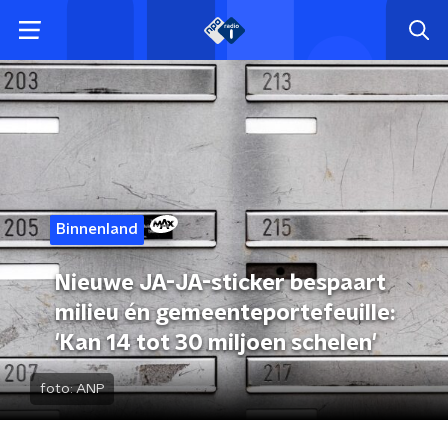
Binnenland
Nieuwe JA-JA-sticker bespaart
milieu én gemeenteportefeuille:
'Kan 14 tot 30 miljoen schelen'
foto:
ANP