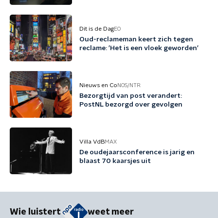
Dit is de Dag
EO
Oud-reclameman keert zich tegen
reclame: 'Het is een vloek geworden'
Nieuws en Co
NOS/NTR
Bezorgtijd van post verandert:
PostNL bezorgd over gevolgen
Villa VdB
MAX
De oudejaarsconference is jarig en
blaast 70 kaarsjes uit
Wie luistert
weet meer