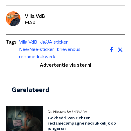
Villa VdB
MAX
Tags
Villa VdB
Ja/JA sticker
Nee/Nee-sticker
brievenbus
reclamedrukwerk
Advertentie via ster.nl
Gerelateerd
De Nieuws BV
BNNVARA
Gokbedrijven richten
reclamecampagne nadrukkelijk op
jongeren