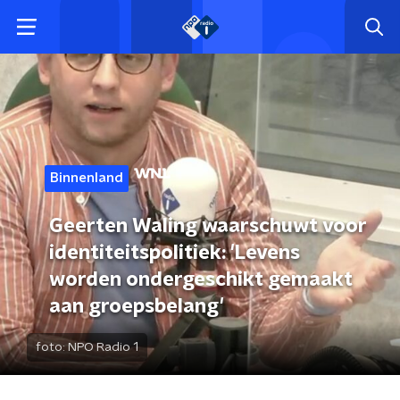
Binnenland
Geerten Waling waarschuwt voor
identiteitspolitiek: 'Levens
worden ondergeschikt gemaakt
aan groepsbelang'
foto:
NPO Radio 1