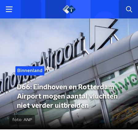
Binnenland
D66: Eindhoven en Rotterdam
Airport mogen aantal vluchten
niet verder uitbreiden
foto:
ANP