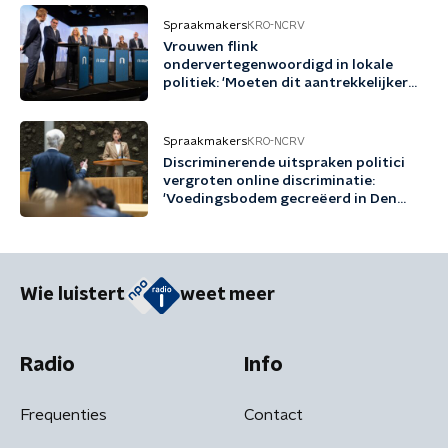
democratie'
Spraakmakers
KRO-NCRV
Vrouwen flink
ondervertegenwoordigd in lokale
politiek: 'Moeten dit aantrekkelijker
maken'
Spraakmakers
KRO-NCRV
Discriminerende uitspraken politici
vergroten online discriminatie:
'Voedingsbodem gecreëerd in Den
Haag'
Wie luistert
weet meer
Radio
Info
Frequenties
Contact