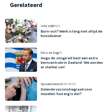
Gerelateerd
Villa VdB
MAX
Burn-out? Werk is lang niet altijd de
boosdoener
Dit is de Dag
EO
Hugo de Jonge wil best een extra
kerncentrale in Zeeland: 'We worden
er sterker van'
Spraakmakers
KRO-NCRV
Dalende vaccinatiegraad voor
mazelen: hoe erg is dat?