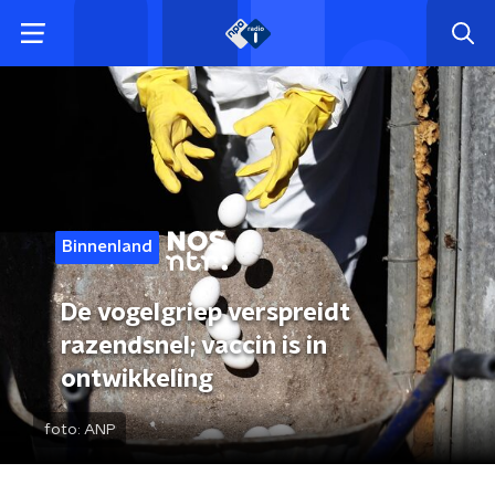
Binnenland
De vogelgriep verspreidt
razendsnel; vaccin is in
ontwikkeling
foto:
ANP