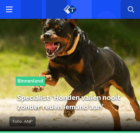
Binnenland
Specialist: ‘Honden vallen nooit
zonder reden iemand aan’
foto:
ANP