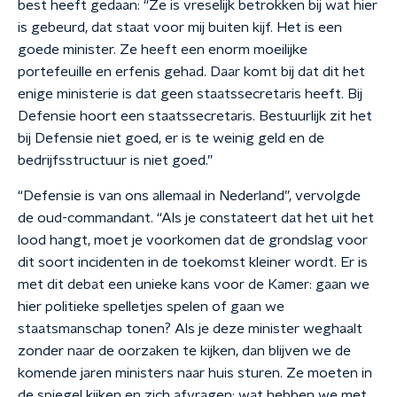
best heeft gedaan: “Ze is vreselijk betrokken bij wat hier
is gebeurd, dat staat voor mij buiten kijf. Het is een
goede minister. Ze heeft een enorm moeilijke
portefeuille en erfenis gehad. Daar komt bij dat dit het
enige ministerie is dat geen staatssecretaris heeft. Bij
Defensie hoort een staatssecretaris. Bestuurlijk zit het
bij Defensie niet goed, er is te weinig geld en de
bedrijfsstructuur is niet goed.”
“Defensie is van ons allemaal in Nederland”, vervolgde
de oud-commandant. “Als je constateert dat het uit het
lood hangt, moet je voorkomen dat de grondslag voor
dit soort incidenten in de toekomst kleiner wordt. Er is
met dit debat een unieke kans voor de Kamer: gaan we
hier politieke spelletjes spelen of gaan we
staatsmanschap tonen? Als je deze minister weghaalt
zonder naar de oorzaken te kijken, dan blijven we de
komende jaren ministers naar huis sturen. Ze moeten in
de spiegel kijken en zich afvragen: wat hebben we met