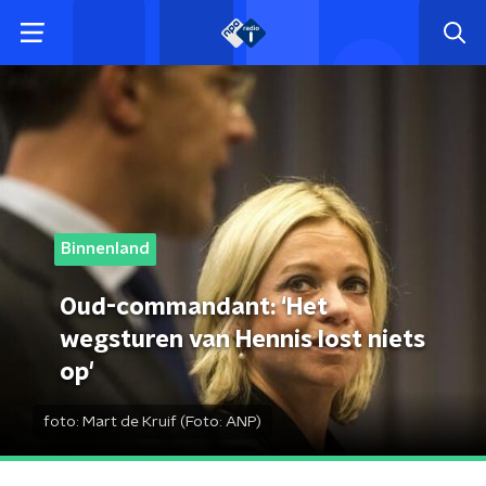
Binnenland
Oud-commandant: ‘Het
wegsturen van Hennis lost niets
op'
foto:
Mart de Kruif (Foto: ANP)