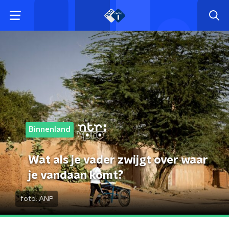
Binnenland
Wat als je vader zwijgt over waar
je vandaan komt?
foto:
ANP