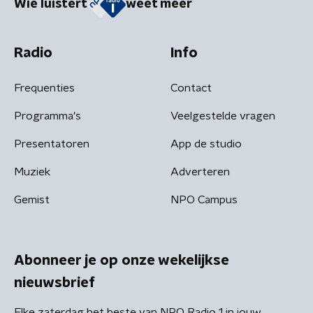
Wie luistert
weet meer
Radio
Info
Frequenties
Contact
Programma's
Veelgestelde vragen
Presentatoren
App de studio
Muziek
Adverteren
Gemist
NPO Campus
Abonneer je op onze wekelijkse
nieuwsbrief
Elke zaterdag het beste van NPO Radio 1 in jouw