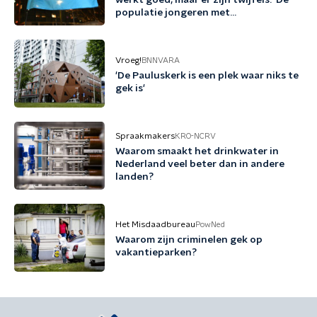
werkt goed, maar er zijn twijfels: 'De
populatie jongeren met
genderdysforie is erg veranderd'
Vroeg!
BNNVARA
'De Pauluskerk is een plek waar niks te
gek is'
Spraakmakers
KRO-NCRV
Waarom smaakt het drinkwater in
Nederland veel beter dan in andere
landen?
Het Misdaadbureau
PowNed
Waarom zijn criminelen gek op
vakantieparken?