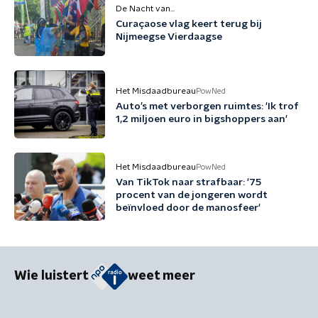
De Nacht van...
Curaçaose vlag keert terug bij
Nijmeegse Vierdaagse
Het Misdaadbureau
PowNed
Auto’s met verborgen ruimtes: 'Ik trof
1,2 miljoen euro in bigshoppers aan'
Het Misdaadbureau
PowNed
Van TikTok naar strafbaar: '75
procent van de jongeren wordt
beïnvloed door de manosfeer'
Wie luistert
weet meer