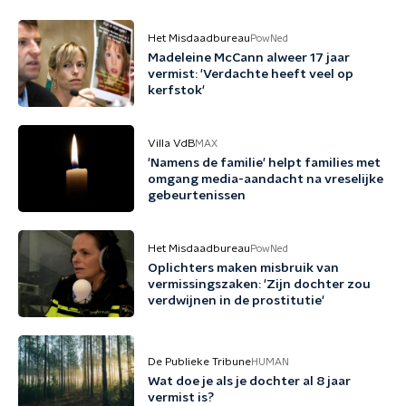
Het Misdaadbureau
PowNed
Madeleine McCann alweer 17 jaar
vermist: 'Verdachte heeft veel op
kerfstok'
Villa VdB
MAX
'Namens de familie' helpt families met
omgang media-aandacht na vreselijke
gebeurtenissen
Het Misdaadbureau
PowNed
Oplichters maken misbruik van
vermissingszaken: 'Zijn dochter zou
verdwijnen in de prostitutie'
De Publieke Tribune
HUMAN
Wat doe je als je dochter al 8 jaar
vermist is?