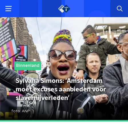
Binnenland
Sylvana Simons: 'Amsterdam
moet excuses aanbieden voor
slavernijverleden'
foto:
ANP