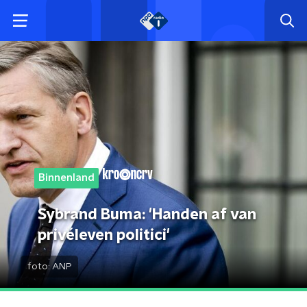
Binnenland
Sybrand Buma: 'Handen af van
privéleven politici'
foto:
ANP