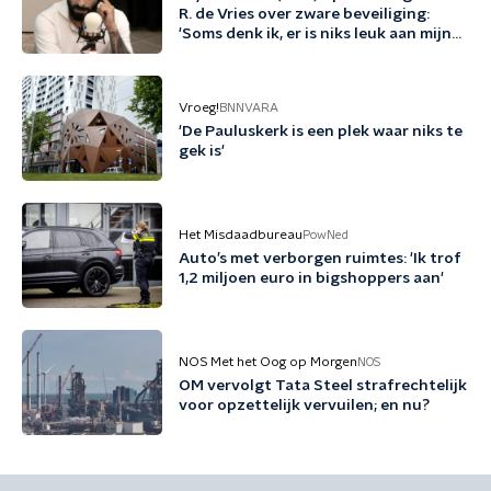
R. de Vries over zware beveiliging:
'Soms denk ik, er is niks leuk aan mijn
leven'
Vroeg!
BNNVARA
'De Pauluskerk is een plek waar niks te
gek is'
Het Misdaadbureau
PowNed
Auto’s met verborgen ruimtes: 'Ik trof
1,2 miljoen euro in bigshoppers aan'
NOS Met het Oog op Morgen
NOS
OM vervolgt Tata Steel strafrechtelijk
voor opzettelijk vervuilen; en nu?