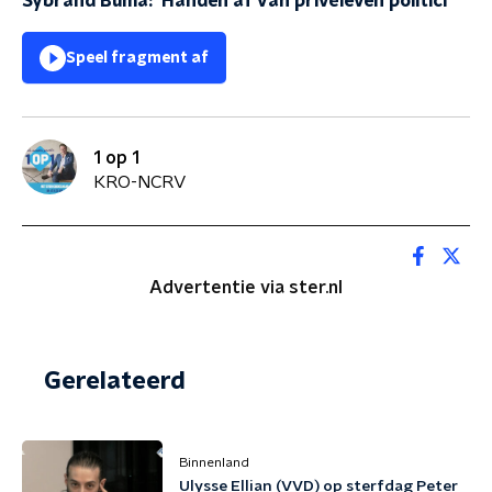
Sybrand Buma: ‘Handen af van privéleven politici’
Speel fragment af
1 op 1
KRO-NCRV
Advertentie via ster.nl
Gerelateerd
Binnenland
Ulysse Ellian (VVD) op sterfdag Peter