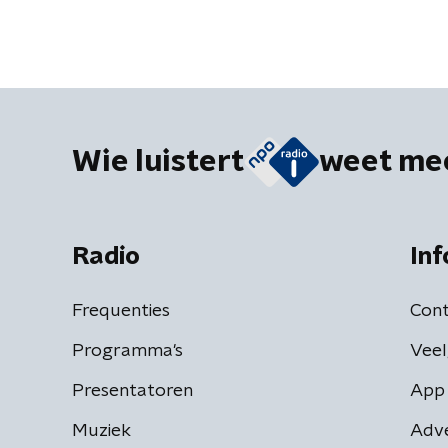
Wie luistert
weet me
Radio
Inf
Frequenties
Cont
Programma's
Veel
Presentatoren
App 
Muziek
Adv