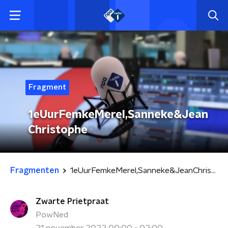
Fragment
1eUurFemkeMerel,Sanneke&Jean
Christophe
Fragmenten
1eUurFemkeMerel,Sanneke&JeanChristophe
Zwarte Prietpraat
PowNed