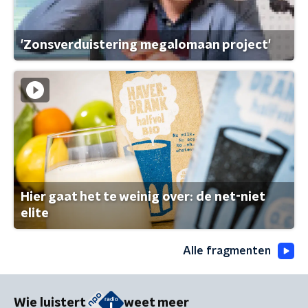
'Zonsverduistering megalomaan project'
Hier gaat het te weinig over: de net-niet
elite
Alle fragmenten
Wie luistert
weet meer