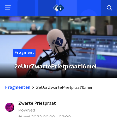
Fragment
2eUurZwartePrietpraat16mei
Fragmenten
2eUurZwartePrietpraat16mei
Zwarte Prietpraat
PowNed