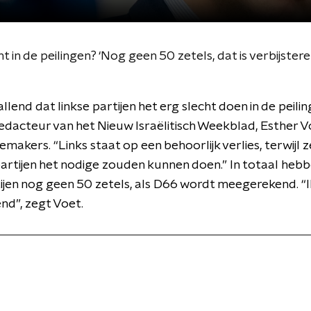
 in de peilingen? ‘Nog geen 50 zetels, dat is verbijstere
llend dat linkse partijen het erg slecht doen in de peili
dacteur van het Nieuw Israëlitisch Weekblad, Esther Vo
makers. “Links staat op een behoorlijk verlies, terwijl z
artijen het nodige zouden kunnen doen.” In totaal heb
tijen nog geen 50 zetels, als D66 wordt meegerekend. “I
end”, zegt Voet.