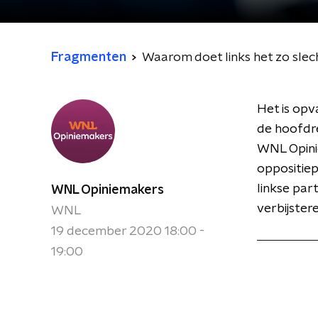
Fragmenten
Waarom doet links het zo slecht
Het is opva
de hoofdre
WNL Opinie
oppositiep
linkse par
WNL Opiniemakers
verbijster
WNL
19 december 2020 18:00 -
19:00