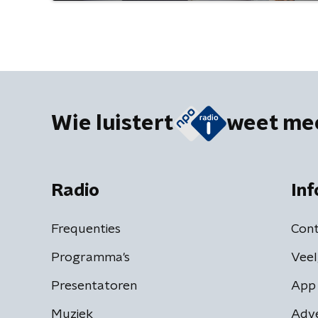
Wie luistert
weet me
Radio
Inf
Frequenties
Cont
Programma's
Veel
Presentatoren
App 
Muziek
Adv