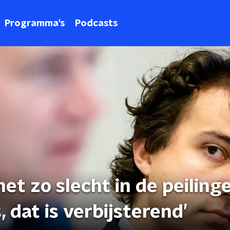
Programma's
Podcasts
et zo slecht in de peiling
 dat is verbijsterend’