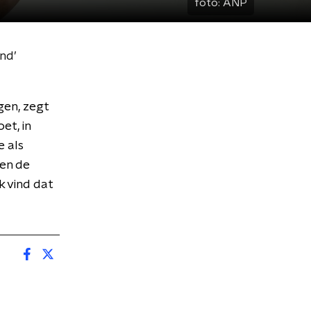
foto:
ANP
nd’
ngen, zegt
et, in
e als
ben de
k vind dat