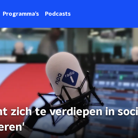
Programma's
Podcasts
ht zich te verdiepen in soci
eren'