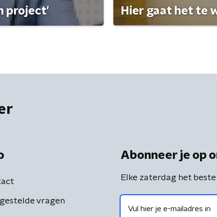
 project'
Hier gaat het te w
er
o
Abonneer je op o
Elke zaterdag het beste
act
gestelde vragen