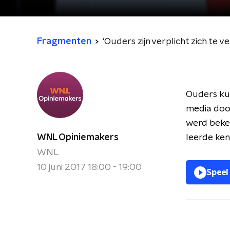
Fragmenten
'Ouders zijn verplicht zich te 
Ouders kun
media doo
werd beke
WNL Opiniemakers
leerde ken
WNL
10 juni 2017 18:00 - 19:00
Speel