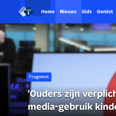
Home
Nieuws
Gids
Gemist
Fragment
'Ouders zijn verplic
media-gebruik kind