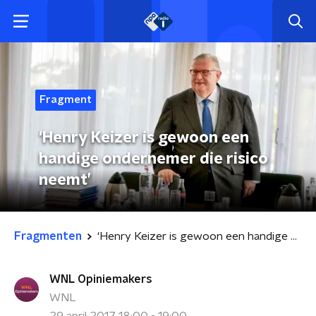
Fragment
‘Henry Keizer is gewoon een
handige ondernemer die risico
neemt’
Fragmenten
‘Henry Keizer is gewoon een handige ondernemer die risico neemt’
WNL Opiniemakers
WNL