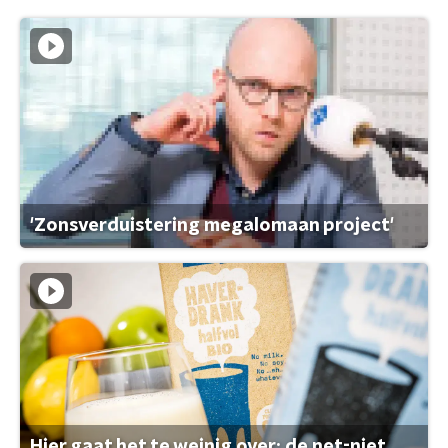
'Zonsverduistering megalomaan project'
Hier gaat het te weinig over: de net-niet