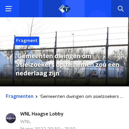
Fragment
'Gemeenten dwingen om
asielzoekers op te nemen zou een
nederlaag zijn'
Fragmenten
'Gemeenten dwingen om asielzoekers op te nemen zou een nederlaag zijn'
WNL Haagse Lobby
WNL