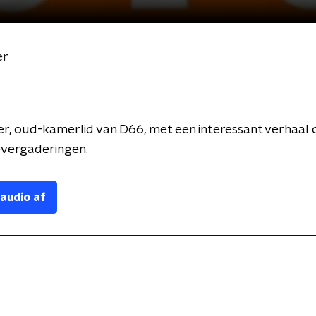
er
r, oud-kamerlid van D66, met een interessant verhaal 
vergaderingen.
 audio af