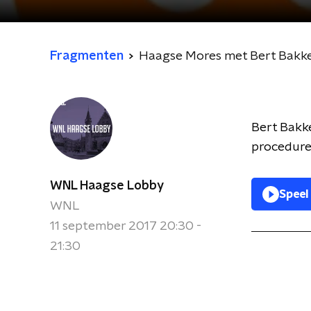
Fragmenten
Haagse Mores met Bert Bakk
Bert Bakke
procedure
WNL Haagse Lobby
Speel
WNL
11 september 2017 20:30 -
21:30