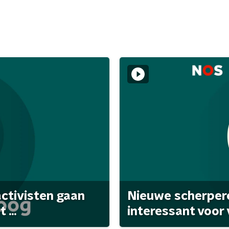
activisten gaan
Nieuwe scherpere
...
interessant voor