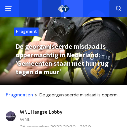
Fragment
De georganiseerde misdaad is
oppermachtig in Nederland:
'Gemeenten staan met hun rug
tegen de muur'
Fragmenten
De georganiseerde misdaad is oppermachtig in Nederland: 'Gemeenten staan met hun rug tegen de muur'
WNL Haagse Lobby
WNL