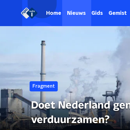
Home
Nieuws
Gids
Gemist
Fragment
Doet Nederland gen
verduurzamen?