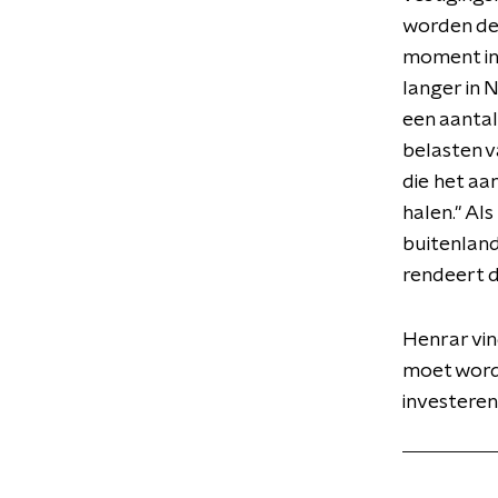
worden de
moment in 
langer in 
een aantal
belasten v
die het aa
halen." Al
buitenland
rendeert d
Henrar vin
moet word
investeren