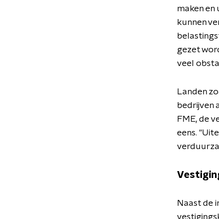
maken en u
kunnen ve
belastings
gezet word
veel obsta
Landen zoa
bedrijven 
FME, de ve
eens. "Uite
verduurzaa
Vestigin
Naast de i
vestigings