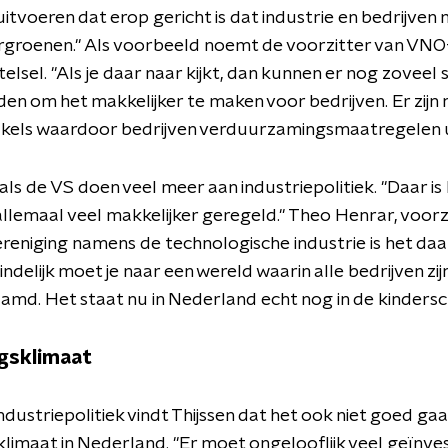
itvoeren dat erop gericht is dat industrie en bedrijven 
rgroenen." Als voorbeeld noemt de voorzitter van VN
telsel. "Als je daar naar kijkt, dan kunnen er nog zoveel
en om het makkelijker te maken voor bedrijven. Er zijn 
kels waardoor bedrijven verduurzamingsmaatregelen ui
ls de VS doen veel meer aan industriepolitiek. "Daar is
allemaal veel makkelijker geregeld." Theo Henrar, voorz
reniging namens de technologische industrie is het d
indelijk moet je naar een wereld waarin alle bedrijven zij
md. Het staat nu in Nederland echt nog in de kinders
gsklimaat
ndustriepolitiek vindt Thijssen dat het ook niet goed ga
klimaat in Nederland. "Er moet ongelooflijk veel geïnve