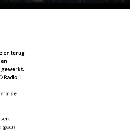
elen terug
 en
n gewerkt.
 Radio 1
n 'in de
ssen,
d gaan