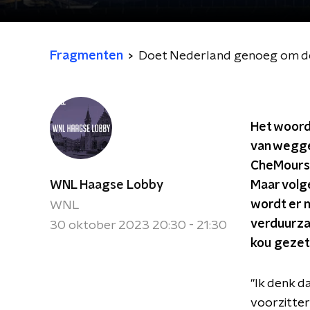
Fragmenten
Doet Nederland genoeg om de
Het woord 
van wegge
CheMours 
WNL Haagse Lobby
Maar volg
wordt er n
WNL
verduurzam
30 oktober 2023 20:30 - 21:30
kou gezet'
"Ik denk d
voorzitte