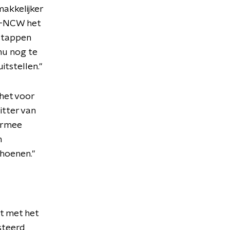
makkelijker
O-NCW het
 stappen
nu nog te
tstellen."
 het voor
itter van
aarmee
n
choenen."
at met het
steerd