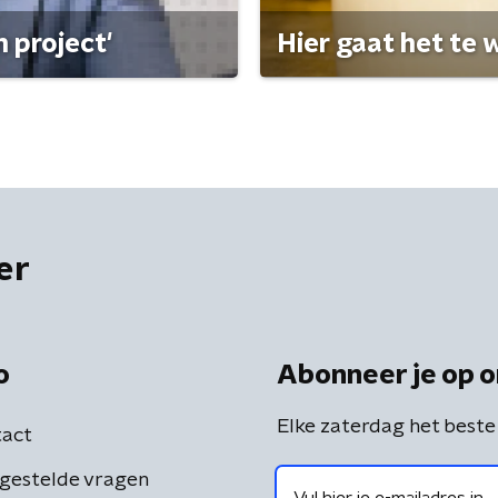
 project'
Hier gaat het te w
er
o
Abonneer je op o
Elke zaterdag het beste
act
gestelde vragen