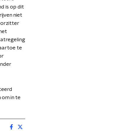
 is op dit
jven niet
orzitter
het
patregeling
aartoe te
or
inder
steerd
 om in te