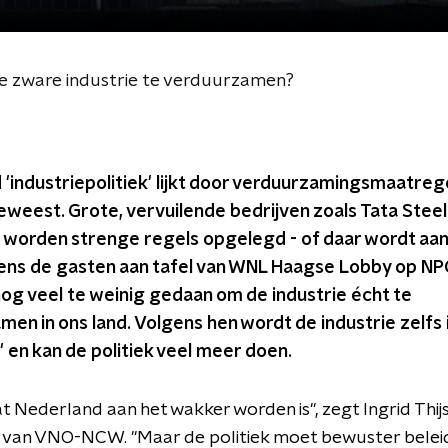
 zware industrie te verduurzamen?
'industriepolitiek' lijkt door verduurzamingsmaatreg
weest. Grote, vervuilende bedrijven zoals Tata Steel
worden strenge regels opgelegd - of daar wordt aa
ens de gasten aan tafel van WNL Haagse Lobby op NPO
og veel te weinig gedaan om de industrie écht te
en in ons land. Volgens hen wordt de industrie zelfs i
 en kan de politiek veel meer doen.
at Nederland aan het wakker worden is", zegt Ingrid Thij
r van VNO-NCW. "Maar de politiek moet bewuster belei