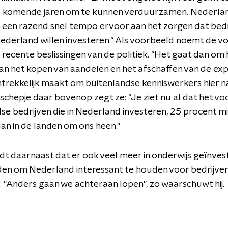
 komende jaren om te kunnen verduurzamen. Nederland
een razend snel tempo ervoor aan het zorgen dat bedri
Nederland willen investeren." Als voorbeeld noemt de vo
 recente beslissingen van de politiek. "Het gaat dan om 
an het kopen van aandelen en het afschaffen van de ex
ntrekkelijk maakt om buitenlandse kenniswerkers hier n
s schepje daar bovenop zegt ze: "Je ziet nu al dat het vo
se bedrijven die in Nederland investeren, 25 procent m
an in de landen om ons heen."
dt daarnaast dat er ook veel meer in onderwijs geïnve
en om Nederland interessant te houden voor bedrijven
. "Anders gaan we achteraan lopen", zo waarschuwt hij.