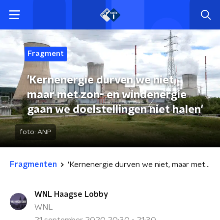
Fragment
'Kernenergie durven we niet,
maar met zon- en windenergie
gaan we doelstellingen niet halen'
foto:
ANP
Fragmenten
'Kernenergie durven we niet, maar met zon- en windenergie gaan we doelstellingen niet halen'
WNL Haagse Lobby
WNL