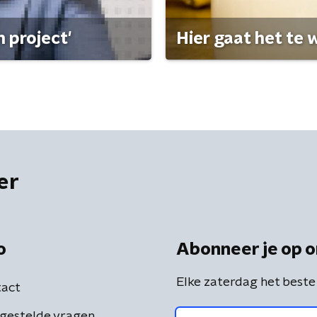
 project'
Hier gaat het te w
er
o
Abonneer je op o
Elke zaterdag het beste
act
gestelde vragen