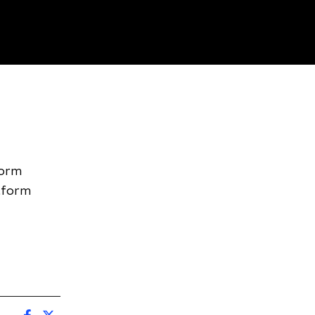
form
atform