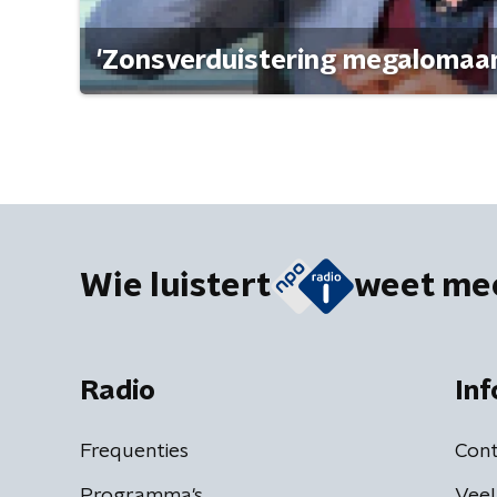
'Zonsverduistering megalomaan
Wie luistert
weet me
Radio
Inf
Frequenties
Cont
Programma's
Veel