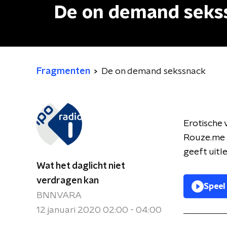
De on demand seks
Fragmenten
De on demand sekssnack
Erotische 
Rouze.me k
geeft uitl
Wat het daglicht niet
verdragen kan
Speel
BNNVARA
12 januari 2020 02:00 - 04:00