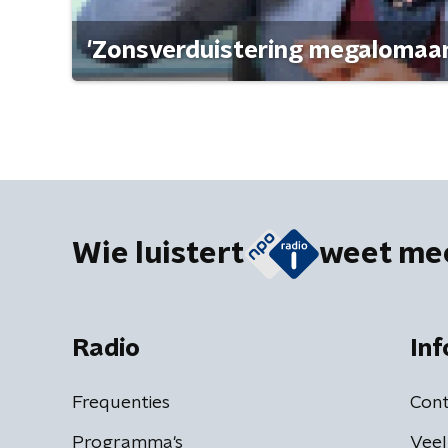
'Zonsverduistering megalomaan
Wie luistert
weet me
Radio
Inf
Frequenties
Cont
Programma's
Veel