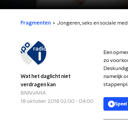
Fragmenten
Jongeren, seks en sociale med
Een opmerk
zo voorkom
Deskundige
Wat het daglicht niet
namelijk o
stappenpl
verdragen kan
BNNVARA
18 oktober 2018 02:00 - 04:00
Speel