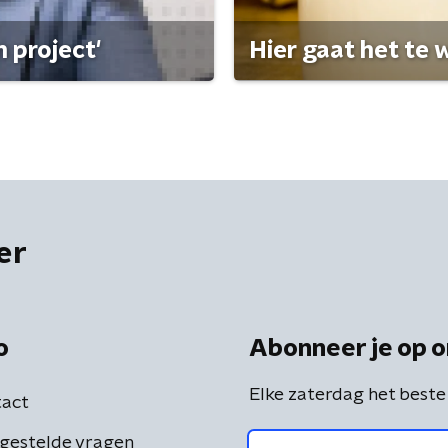
 project'
Hier gaat het te w
er
o
Abonneer je op o
Elke zaterdag het beste
act
gestelde vragen