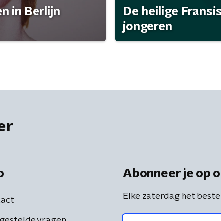
 in Berlijn
De heilige Fransi
jongeren
er
o
Abonneer je op o
Elke zaterdag het beste
act
gestelde vragen