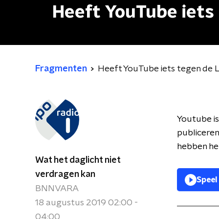
Heeft YouTube iet
Fragmenten
Heeft YouTube iets tegen de
Youtube is
publiceren
hebben he
Wat het daglicht niet
verdragen kan
Speel
BNNVARA
18 augustus 2019 02:00 -
04:00