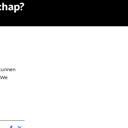
chap?
 kunnen
? We