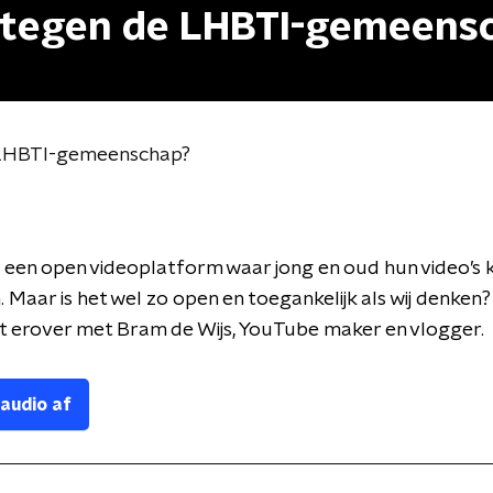
s tegen de LHBTI-gemeens
 LHBTI-gemeenschap?
 een open videoplatform waar jong en oud hun video’s
. Maar is het wel zo open en toegankelijk als wij denken
t erover met Bram de Wijs, YouTube maker en vlogger.
 audio af