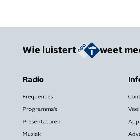
Wie luistert
weet me
Radio
Inf
Frequenties
Cont
Programma's
Veel
Presentatoren
App 
Muziek
Adv