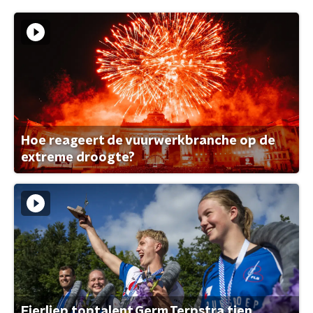
Hoe reageert de vuurwerkbranche op de
extreme droogte?
Fierljep toptalent Germ Terpstra tien