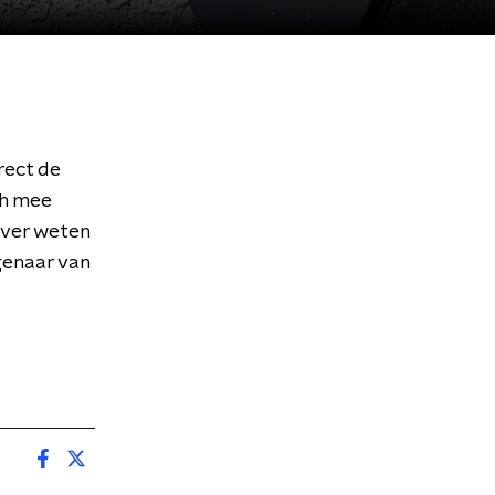
irect de
ch mee
over weten
genaar van