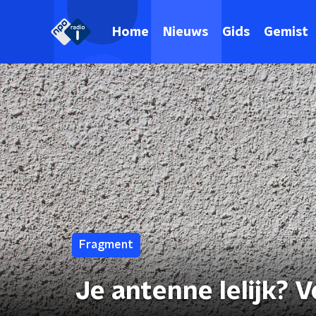
Home
Nieuws
Gids
Gemist
Fragment
Je antenne lelijk? V