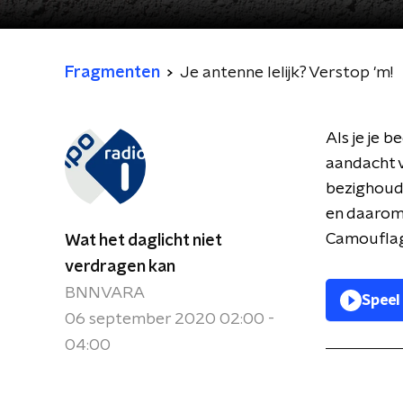
Fragmenten
Je antenne lelijk? Verstop 'm!
Als je je 
aandacht v
bezighoud
en daarom
Camouflag
Wat het daglicht niet
verdragen kan
BNNVARA
Speel
06 september 2020 02:00 -
04:00