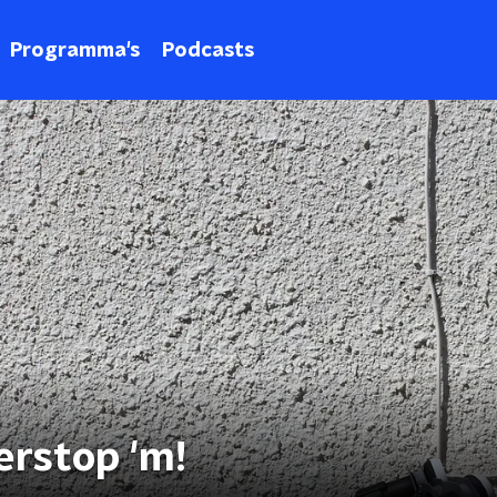
Programma's
Podcasts
erstop 'm!