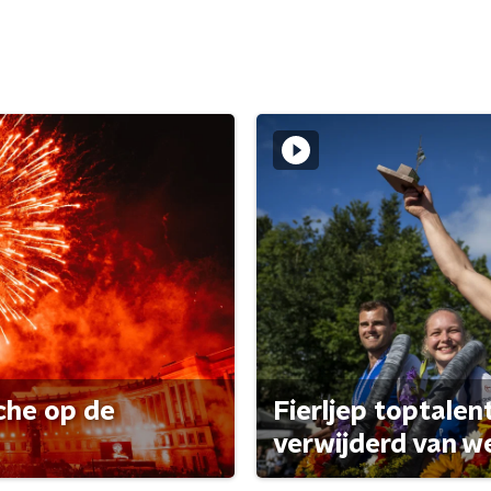
che op de
Fierljep toptalen
verwijderd van w