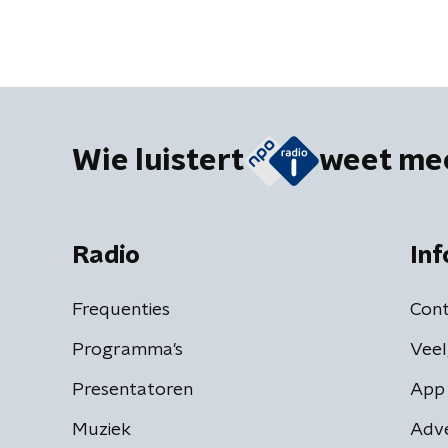
Wie luistert
weet me
Radio
Inf
Frequenties
Cont
Programma's
Veel
Presentatoren
App 
Muziek
Adv