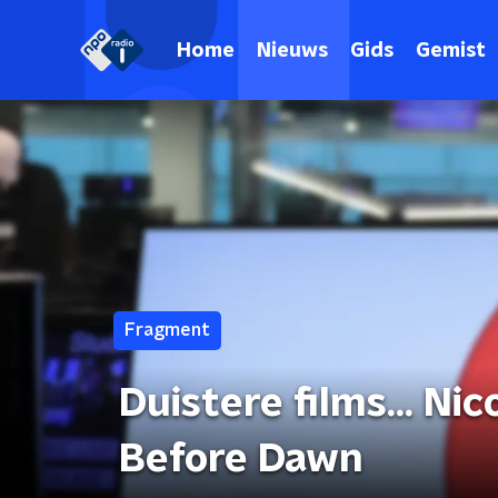
Home
Nieuws
Gids
Gemist
Fragment
Duistere films... Ni
Before Dawn