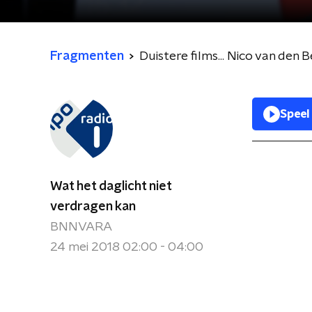
Fragmenten
Duistere films... Nico van den
Speel
Wat het daglicht niet
verdragen kan
BNNVARA
24 mei 2018 02:00 - 04:00